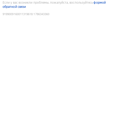
Если у вас возникли проблемы, пожалуйста, воспользуйтесь
формой
обратной связи
9199009160011319618
:
1786343360