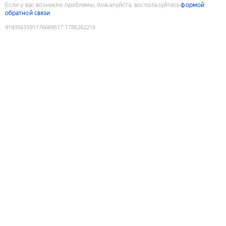
Если у вас возникли проблемы, пожалуйста, воспользуйтесь
формой
обратной связи
9193563591176669517
:
1786262214