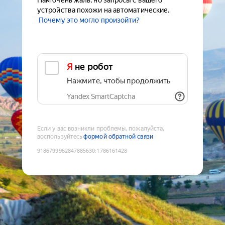
Нам очень жаль, но запросы с вашего
устройства похожи на автоматические.
Почему это могло произойти?
Я не робот
Нажмите, чтобы продолжить
Yandex SmartCaptcha
Если у вас возникли проблемы, пожалуйста,
воспользуйтесь
формой обратной связи
9186799962847885630
:
1786161428