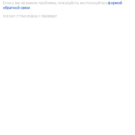
Если у вас возникли проблемы, пожалуйста, воспользуйтесь
формой
обратной связи
9181931777941059634
:
1786088887