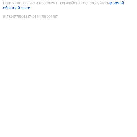
Если у вас возникли проблемы, пожалуйста, воспользуйтесь
формой
обратной связи
9176267799013374054
:
1786004487