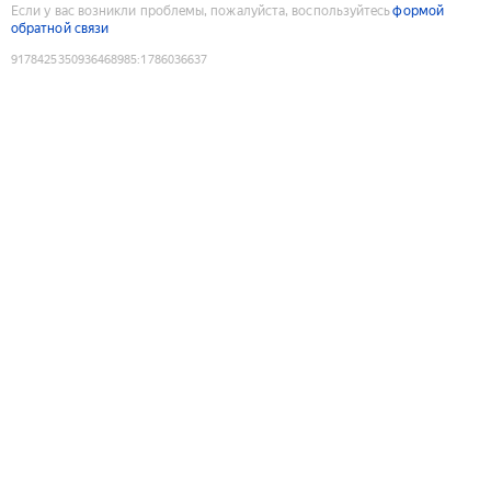
Если у вас возникли проблемы, пожалуйста, воспользуйтесь
формой
обратной связи
9178425350936468985
:
1786036637