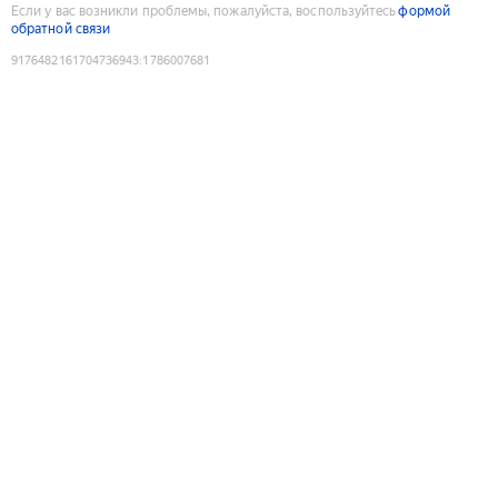
Если у вас возникли проблемы, пожалуйста, воспользуйтесь
формой
обратной связи
9176482161704736943
:
1786007681