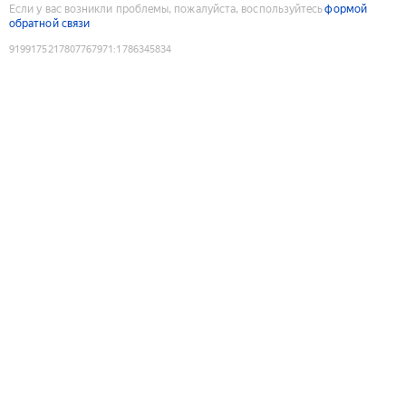
Если у вас возникли проблемы, пожалуйста, воспользуйтесь
формой
обратной связи
9199175217807767971
:
1786345834