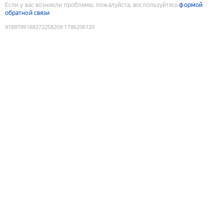
Если у вас возникли проблемы, пожалуйста, воспользуйтесь
формой
обратной связи
9189799168372258209
:
1786206120