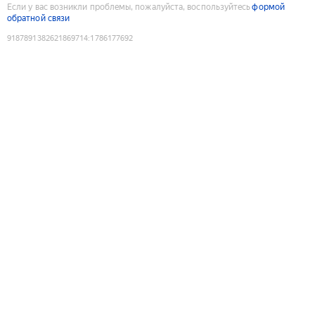
Если у вас возникли проблемы, пожалуйста, воспользуйтесь
формой
обратной связи
9187891382621869714
:
1786177692