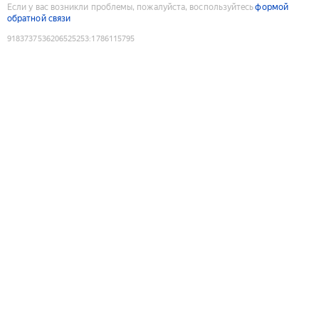
Если у вас возникли проблемы, пожалуйста, воспользуйтесь
формой
обратной связи
9183737536206525253
:
1786115795