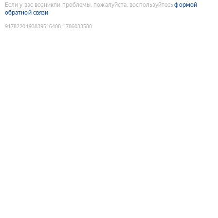
Если у вас возникли проблемы, пожалуйста, воспользуйтесь
формой
обратной связи
9178220193839516408
:
1786033580