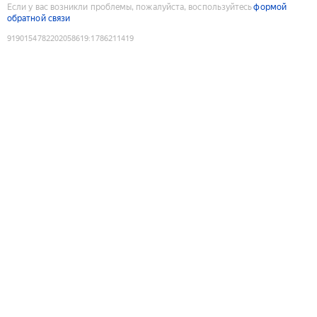
Если у вас возникли проблемы, пожалуйста, воспользуйтесь
формой
обратной связи
9190154782202058619
:
1786211419