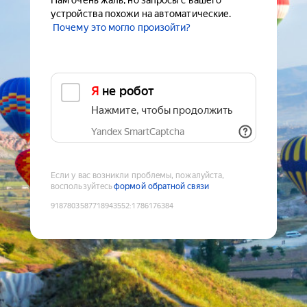
Нам очень жаль, но запросы с вашего
устройства похожи на автоматические.
Почему это могло произойти?
Я не робот
Нажмите, чтобы продолжить
Yandex SmartCaptcha
Если у вас возникли проблемы, пожалуйста,
воспользуйтесь
формой обратной связи
9187803587718943552
:
1786176384