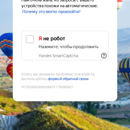
Нам очень жаль, но запросы с вашего
устройства похожи на автоматические.
Почему это могло произойти?
Я не робот
Нажмите, чтобы продолжить
Yandex SmartCaptcha
Если у вас возникли проблемы, пожалуйста,
воспользуйтесь
формой обратной связи
9175538602688308674
:
1785993621