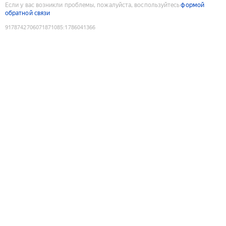
Если у вас возникли проблемы, пожалуйста, воспользуйтесь
формой
обратной связи
9178742706071871085
:
1786041366