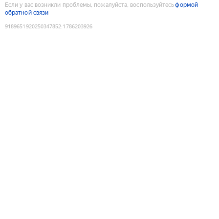
Если у вас возникли проблемы, пожалуйста, воспользуйтесь
формой
обратной связи
9189651920250347852
:
1786203926