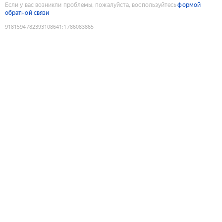
Если у вас возникли проблемы, пожалуйста, воспользуйтесь
формой
обратной связи
9181594782393108641
:
1786083865