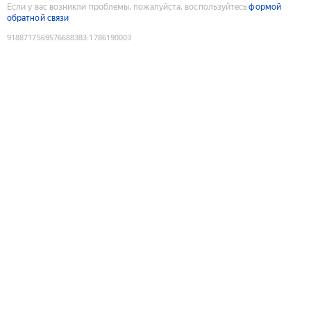
Если у вас возникли проблемы, пожалуйста, воспользуйтесь
формой
обратной связи
9188717569576688383
:
1786190003