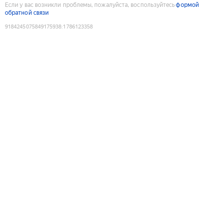
Если у вас возникли проблемы, пожалуйста, воспользуйтесь
формой
обратной связи
9184245075849175938
:
1786123358