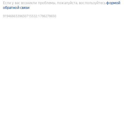
Если у вас возникли проблемы, пожалуйста, воспользуйтесь
формой
обратной связи
9194666539650715532
:
1786278650