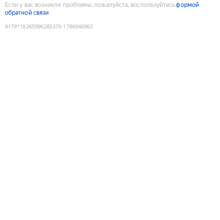
Если у вас возникли проблемы, пожалуйста, воспользуйтесь
формой
обратной связи
9179118265996285370
:
1786046962