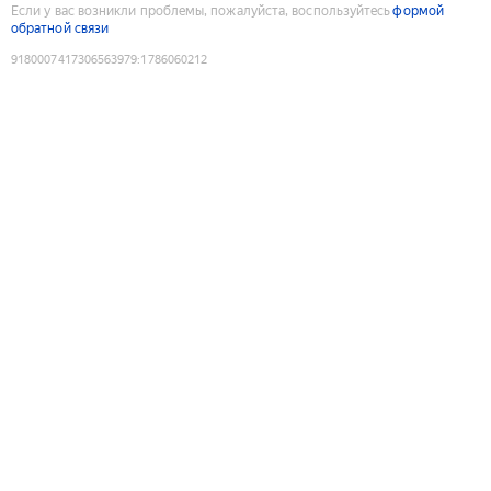
Если у вас возникли проблемы, пожалуйста, воспользуйтесь
формой
обратной связи
9180007417306563979
:
1786060212