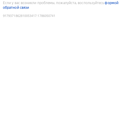
Если у вас возникли проблемы, пожалуйста, воспользуйтесь
формой
обратной связи
9179371862810053417
:
1786050741