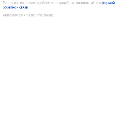
Если у вас возникли проблемы, пожалуйста, воспользуйтесь
формой
обратной связи
9186655915347179380
:
1786159282