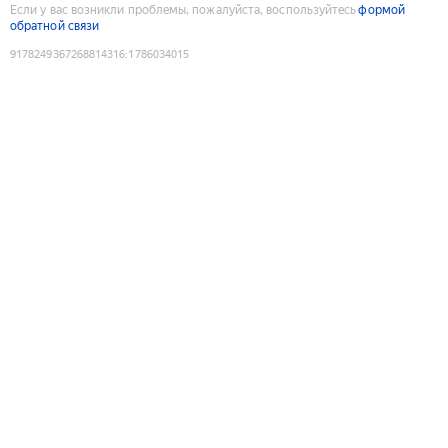
Если у вас возникли проблемы, пожалуйста, воспользуйтесь
формой
обратной связи
9178249367268814316
:
1786034015