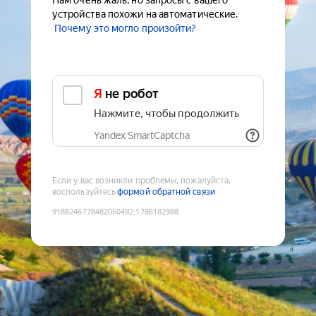
Нам очень жаль, но запросы с вашего
устройства похожи на автоматические.
Почему это могло произойти?
Я не робот
Нажмите, чтобы продолжить
Yandex SmartCaptcha
Если у вас возникли проблемы, пожалуйста,
воспользуйтесь
формой обратной связи
9188246778482050492
:
1786182988