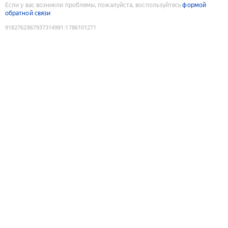
Если у вас возникли проблемы, пожалуйста, воспользуйтесь
формой
обратной связи
9182762867937314991
:
1786101271