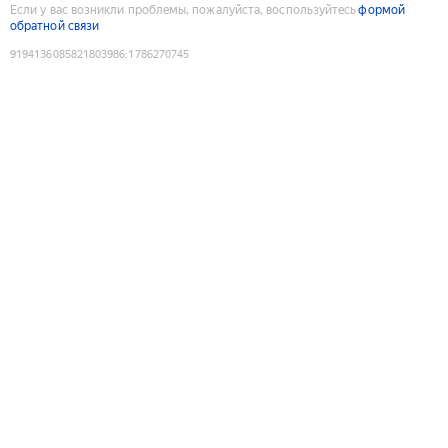
Если у вас возникли проблемы, пожалуйста, воспользуйтесь
формой
обратной связи
9194136085821803986
:
1786270745