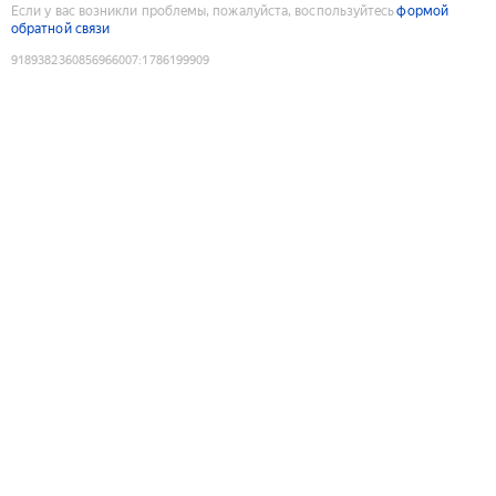
Если у вас возникли проблемы, пожалуйста, воспользуйтесь
формой
обратной связи
9189382360856966007
:
1786199909