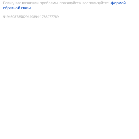
Если у вас возникли проблемы, пожалуйста, воспользуйтесь
формой
обратной связи
9194608785829440894
:
1786277789