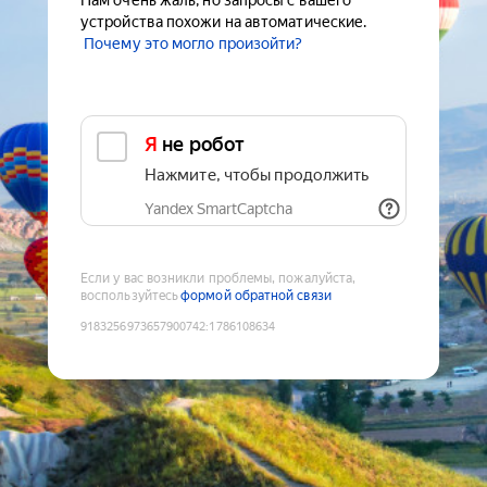
Нам очень жаль, но запросы с вашего
устройства похожи на автоматические.
Почему это могло произойти?
Я не робот
Нажмите, чтобы продолжить
Yandex SmartCaptcha
Если у вас возникли проблемы, пожалуйста,
воспользуйтесь
формой обратной связи
9183256973657900742
:
1786108634