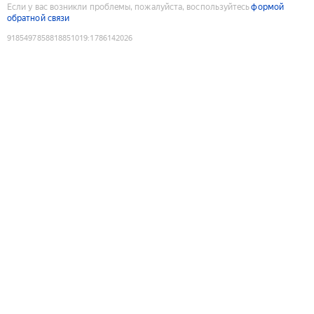
Если у вас возникли проблемы, пожалуйста, воспользуйтесь
формой
обратной связи
9185497858818851019
:
1786142026