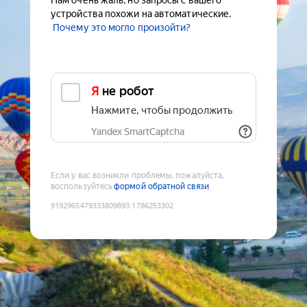
Нам очень жаль, но запросы с вашего
устройства похожи на автоматические.
Почему это могло произойти?
Я не робот
Нажмите, чтобы продолжить
Yandex SmartCaptcha
Если у вас возникли проблемы, пожалуйста,
воспользуйтесь
формой обратной связи
9192965479333809893
:
1786253302