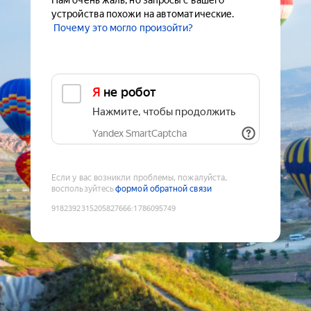
Нам очень жаль, но запросы с вашего
устройства похожи на автоматические.
Почему это могло произойти?
Я не робот
Нажмите, чтобы продолжить
Yandex SmartCaptcha
Если у вас возникли проблемы, пожалуйста,
воспользуйтесь
формой обратной связи
9182392315205827666
:
1786095749