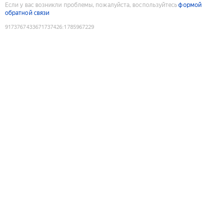
Если у вас возникли проблемы, пожалуйста, воспользуйтесь
формой
обратной связи
9173767433671737426
:
1785967229