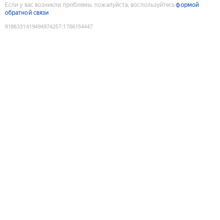
Если у вас возникли проблемы, пожалуйста, воспользуйтесь
формой
обратной связи
9186331419494974257
:
1786154447