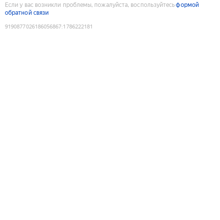
Если у вас возникли проблемы, пожалуйста, воспользуйтесь
формой
обратной связи
9190877026186056867
:
1786222181