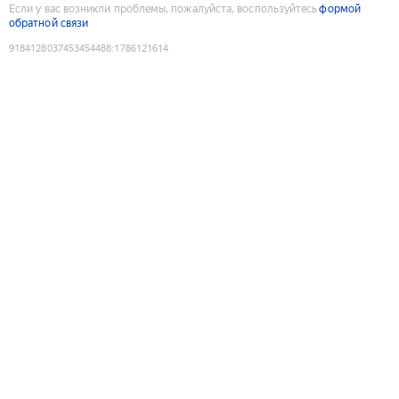
Если у вас возникли проблемы, пожалуйста, воспользуйтесь
формой
обратной связи
9184128037453454488
:
1786121614