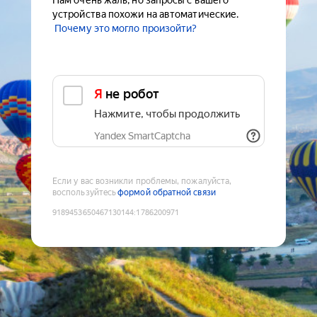
Нам очень жаль, но запросы с вашего
устройства похожи на автоматические.
Почему это могло произойти?
Я не робот
Нажмите, чтобы продолжить
Yandex SmartCaptcha
Если у вас возникли проблемы, пожалуйста,
воспользуйтесь
формой обратной связи
9189453650467130144
:
1786200971