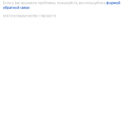
Если у вас возникли проблемы, пожалуйста, воспользуйтесь
формой
обратной связи
9187319708450190799
:
1786169173