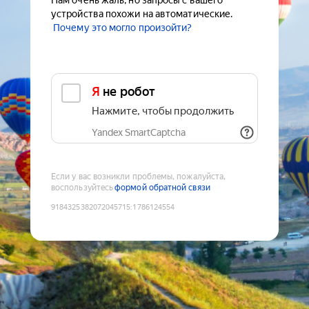
Нам очень жаль, но запросы с вашего
устройства похожи на автоматические.
Почему это могло произойти?
Я не робот
Нажмите, чтобы продолжить
Yandex SmartCaptcha
Если у вас возникли проблемы, пожалуйста,
воспользуйтесь
формой обратной связи
9184325382072045715
:
1786124554