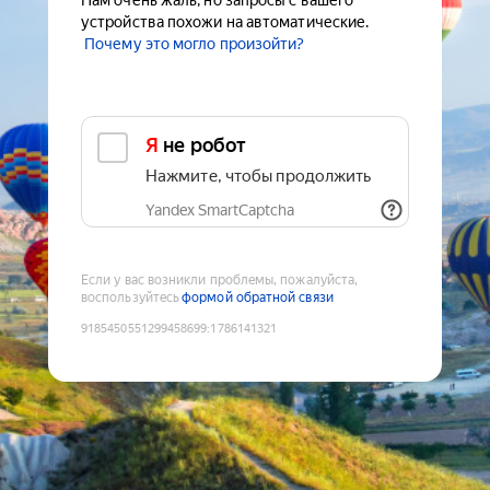
Нам очень жаль, но запросы с вашего
устройства похожи на автоматические.
Почему это могло произойти?
Я не робот
Нажмите, чтобы продолжить
Yandex SmartCaptcha
Если у вас возникли проблемы, пожалуйста,
воспользуйтесь
формой обратной связи
9185450551299458699
:
1786141321