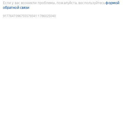
Если у вас возникли проблемы, пожалуйста, воспользуйтесь
формой
обратной связи
9177647096755579341
:
1786025040