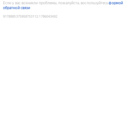
Если у вас возникли проблемы, пожалуйста, воспользуйтесь
формой
обратной связи
9178885375958753112
:
1786043492