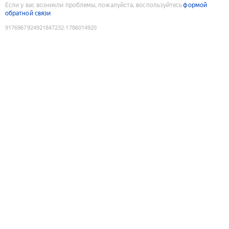
Если у вас возникли проблемы, пожалуйста, воспользуйтесь
формой
обратной связи
9176967924921847232
:
1786014920