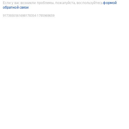
Если у вас возникли проблемы, пожалуйста, воспользуйтесь
формой
обратной связи
9173930561698178354
:
1785969659