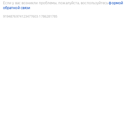
Если у вас возникли проблемы, пожалуйста, воспользуйтесь
формой
обратной связи
9194876974123477603
:
1786281785