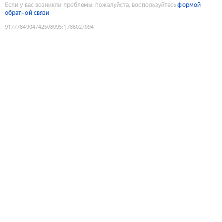
Если у вас возникли проблемы, пожалуйста, воспользуйтесь
формой
обратной связи
9177784904742508095
:
1786027094