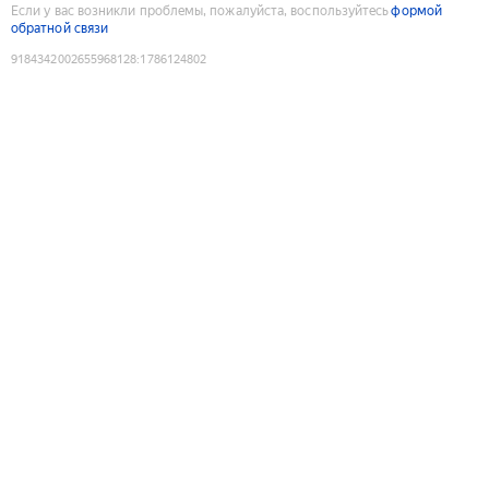
Если у вас возникли проблемы, пожалуйста, воспользуйтесь
формой
обратной связи
9184342002655968128
:
1786124802